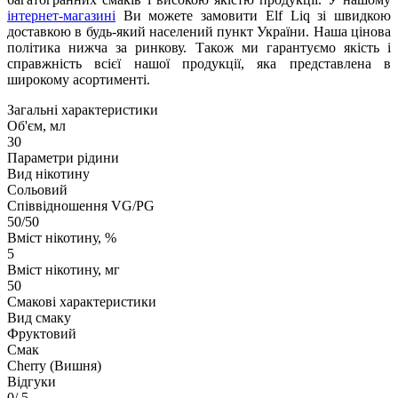
інтернет-магазині
Ви можете замовити Elf Liq зі швидкою
доставкою в будь-який населений пункт України. Наша цінова
політика нижча за ринкову. Також ми гарантуємо якість і
справжність всієї нашої продукції, яка представлена в
широкому асортименті.
Загальні характеристики
Об'єм, мл
30
Параметри рідини
Вид нікотину
Сольовий
Співвідношення VG/PG
50/50
Вміст нікотину, %
5
Вміст нікотину, мг
50
Смакові характеристики
Вид смаку
Фруктовий
Смак
Cherry (Вишня)
Відгуки
0
/ 5