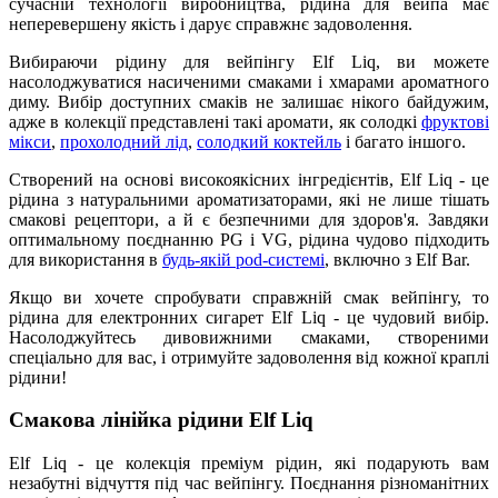
сучасній технології виробництва, рідина для вейпа має
неперевершену якість і дарує справжнє задоволення.
Вибираючи рідину для вейпінгу Elf Liq, ви можете
насолоджуватися насиченими смаками і хмарами ароматного
диму. Вибір доступних смаків не залишає нікого байдужим,
адже в колекції представлені такі аромати, як солодкі
фруктові
мікси
,
прохолодний лід
,
солодкий коктейль
і багато іншого.
Створений на основі високоякісних інгредієнтів, Elf Liq - це
рідина з натуральними ароматизаторами, які не лише тішать
смакові рецептори, а й є безпечними для здоров'я. Завдяки
оптимальному поєднанню PG і VG, рідина чудово підходить
для використання в
будь-якій pod-системі
, включно з Elf Bar.
Якщо ви хочете спробувати справжній смак вейпінгу, то
рідина для електронних сигарет Elf Liq - це чудовий вибір.
Насолоджуйтесь дивовижними смаками, створеними
спеціально для вас, і отримуйте задоволення від кожної краплі
рідини!
Смакова лінійка рідини Elf Liq
Elf Liq - це колекція преміум рідин, які подарують вам
незабутні відчуття під час вейпінгу. Поєднання різноманітних