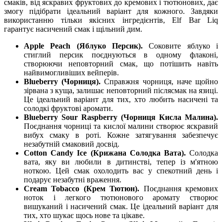
смаків, від яскравих фруктових до кремових і тютюнових, дає
змогу підібрати ідеальний варіант для кожного. Завдяки
використанню тільки якісних інгредієнтів, Elf Bar Liq
гарантує насичений смак і щільний дим.
Apple Peach (Яблуко Персик).
Соковите яблуко і
стиглий персик поєднуються в одному флаконі,
створюючи неповторний смак, що потішить навіть
найвимогливіших вейперів.
Blueberry (Чорниця).
Справжня чорниця, наче щойно
зірвана з куща, залишає неповторний післясмак на язиці.
Це ідеальний варіант для тих, хто любить насичені та
солодкі фруктові аромати.
Blueberry Sour Raspberry (Чорниця Кисла Малина).
Поєднання чорниці та кислої малини створює яскравий
вибух смаку в роті. Кожне затягування забезпечує
незабутній смаковий досвід.
Cotton Candy Ice (Крижана Солодка Вата).
Солодка
вата, яку ви любили в дитинстві, тепер із м'ятною
ноткою. Цей смак охолодить вас у спекотний день і
подарує незабутні враження.
Cream Tobacco (Крем Тютюн).
Поєднання кремових
ноток і легкого тютюнового аромату створює
вишуканий і насичений смак. Це ідеальний варіант для
тих, хто шукає щось нове та цікаве.