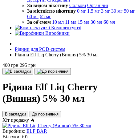
За видом нікотину
Сольові
Органічні
За місткістю нікотину
0 мг
1.5 мг
3 мг
30 мг
50 мг
60 мг
65 мг
За об'ємом
10 мл
11 мл
15 мл
30 мл
60 мл
Комплектуючі
Виробники
Рідини для POD-систем
Рідина Elf Liq Cherry (Вишня) 5% 30 мл
400 грн
295 грн
Рідина Elf Liq Cherry
(Вишня) 5% 30 мл
В закладки
До порівняння
Хіт продажу 🔥
Виробник:
ELF BAR
Відгуки:
(0)