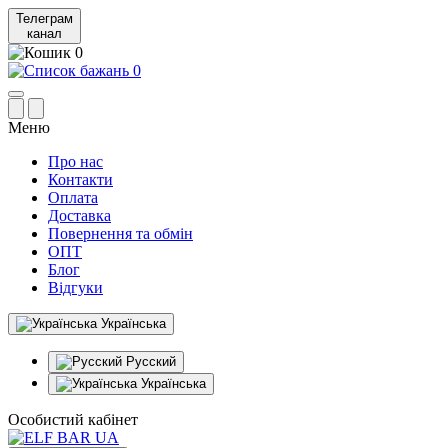
Телеграм
канал
0
0
Меню
Про нас
Контакти
Оплата
Доставка
Повернення та обмін
ОПТ
Блог
Відгуки
Українська
Русский
Українська
Особистий кабінет