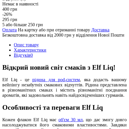
Немає в наявності
400 грн
-26%
295 грн
5 або більше 250 грн
Оплата
На картку або при отриманні товару
Доставка
Безкоштовна доставка від 2000 грн у відділення Нової Пошти
Опис товару
Характеристики
Відгуків
0
Відкрий новий світ смаків з Elf Liq!
Elf Liq - це
рідина для pod-систем
, яка додасть вашому
вейпінгу незабутніх смакових відчуттів. Рідина представлена
в різноманітних смаках і містить різноманітні поєднання
ароматів, які задовольнять навіть найдосвідченіших гурманів.
Особливості та переваги Elf Liq
Кожен флакон Elf Liq має
об'єм 30 мл
, що дає змогу довго
насолоджуватися його смаковими властивостями. Завдяки