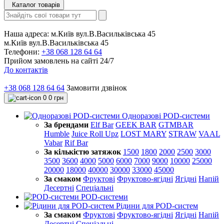
Каталог товарів
Наша адреса:
м.Київ вул.В.Васильківська 45
м.Київ вул.В.Васильківська 45
Телефони:
+38 068 128 64 64
Прийом замовлень на сайті 24/7
До контактів
+38 068 128 64 64
Замовити дзвінок
0
0 грн
Одноразові POD-системи
За брендами
Elf Bar
GEEK BAR
GTMBAR
Humble
Juice Roll Upz
LOST MARY
STRAW
VAAL
Vabar
Rif Bar
За кількістю затяжок
1500
1800
2000
2500
3000
3500
3600
4000
5000
6000
7000
9000
10000
25000
20000
18000
40000
30000
33000
45000
За смаком
Фруктові
Фруктово-ягідні
Ягідні
Напій
Десертні
Спеціальні
POD-системи
Рідини для POD-систем
За смаком
Фруктові
Фруктово-ягідні
Ягідні
Напій
Десертні
Спеціальні