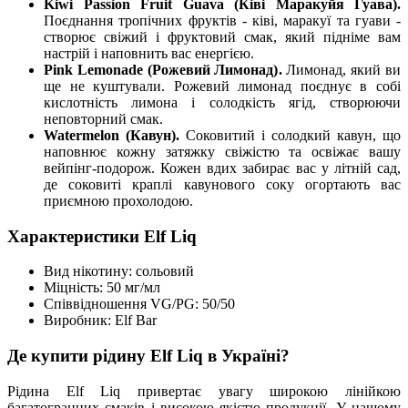
Kiwi Passion Fruit Guava (Ківі Маракуйя Гуава).
Поєднання тропічних фруктів - ківі, маракуї та гуави -
створює свіжий і фруктовий смак, який підніме вам
настрій і наповнить вас енергією.
Pink Lemonade (Рожевий Лимонад).
Лимонад, який ви
ще не куштували. Рожевий лимонад поєднує в собі
кислотність лимона і солодкість ягід, створюючи
неповторний смак.
Watermelon (Кавун).
Соковитий і солодкий кавун, що
наповнює кожну затяжку свіжістю та освіжає вашу
вейпінг-подорож. Кожен вдих забирає вас у літній сад,
де соковиті краплі кавунового соку огортають вас
приємною прохолодою.
Характеристики Elf Liq
Вид нікотину: сольовий
Міцність: 50 мг/мл
Співвідношення VG/PG: 50/50
Виробник: Elf Bar
Де купити рідину Elf Liq в Україні?
Рідина Elf Liq привертає увагу широкою лінійкою
багатогранних смаків і високою якістю продукції. У нашому