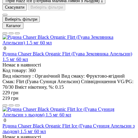
Triple Razz Ice (Потрійна Малина Лимон з льодом)
1
Скасувати
Виберіть фільтри
Виберіть фільтри
Каталог
0
Рідина Chaser Black Organic Flirt (Гуава Земляника Апельсин)
1.5 мг 60 мл
Немає в наявності
Код товару:
360
Вид нікотину :
Органічний
Вид смаку:
Фруктово-ягідний
Смак:
Flirt (Гуава Суниця Апельсин)
Співвідношення VG/PG:
70/30
Вміст нікотину, %:
0.15
229 грн
219 грн
0
Рідина Chaser Black Organic Flirt Ice (Гуава Суниця Апельсин з
льодом) 1.5 мг 60 мл
Немає в наявності