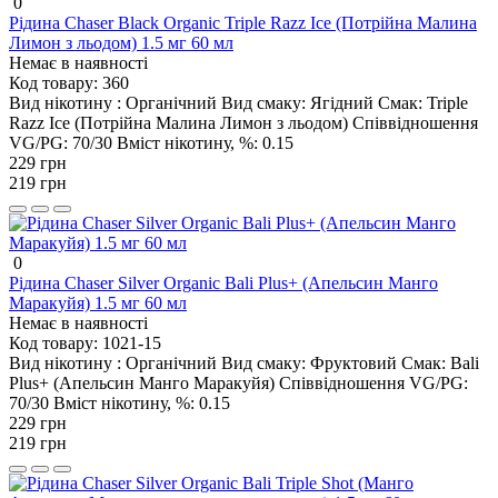
0
Рідина Chaser Black Organic Triple Razz Ice (Потрійна Малина
Лимон з льодом) 1.5 мг 60 мл
Немає в наявності
Код товару:
360
Вид нікотину :
Органічний
Вид смаку:
Ягідний
Смак:
Triple
Razz Ice (Потрійна Малина Лимон з льодом)
Співвідношення
VG/PG:
70/30
Вміст нікотину, %:
0.15
229 грн
219 грн
0
Рідина Chaser Silver Organic Bali Plus+ (Апельсин Манго
Маракуйя) 1.5 мг 60 мл
Немає в наявності
Код товару:
1021-15
Вид нікотину :
Органічний
Вид смаку:
Фруктовий
Смак:
Bali
Plus+ (Апельсин Манго Маракуйя)
Співвідношення VG/PG:
70/30
Вміст нікотину, %:
0.15
229 грн
219 грн