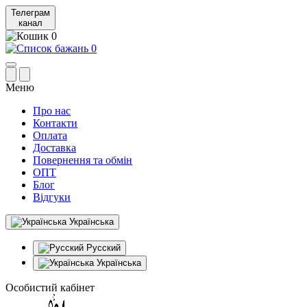
Телеграм
канал
0
0
Меню
Про нас
Контакти
Оплата
Доставка
Повернення та обмін
ОПТ
Блог
Відгуки
Українська
Русский
Українська
Особистий кабінет