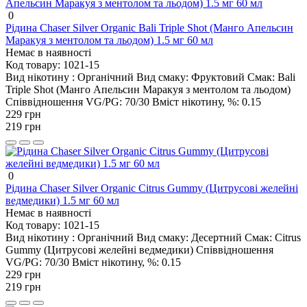
0
Рідина Chaser Silver Organic Bali Triple Shot (Манго Апельсин
Маракуя з ментолом та льодом) 1.5 мг 60 мл
Немає в наявності
Код товару:
1021-15
Вид нікотину :
Органічний
Вид смаку:
Фруктовий
Смак:
Bali
Triple Shot (Манго Апельсин Маракуя з ментолом та льодом)
Співвідношення VG/PG:
70/30
Вміст нікотину, %:
0.15
229 грн
219 грн
0
Рідина Chaser Silver Organic Citrus Gummy (Цитрусові желейні
ведмедики) 1.5 мг 60 мл
Немає в наявності
Код товару:
1021-15
Вид нікотину :
Органічний
Вид смаку:
Десертний
Смак:
Citrus
Gummy (Цитрусові желейні ведмедики)
Співвідношення
VG/PG:
70/30
Вміст нікотину, %:
0.15
229 грн
219 грн