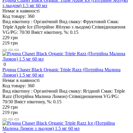
Рідина Chaser Black Organic Triple Apple Ice (Потрійне Яблуко
з льодом) 1.5 мг 60 мл
Немає в наявності
Код товару:
360
Вид нікотину :
Органічний
Вид смаку:
Фруктовий
Смак:
Triple Apple Ice (Потрійне Яблуко з льодом)
Співвідношення
VG/PG:
70/30
Вміст нікотину, %:
0.15
229 грн
219 грн
0
Рідина Chaser Black Organic Triple Razz (Потрійна Малина
Лимон) 1.5 мг 60 мл
Немає в наявності
Код товару:
360
Вид нікотину :
Органічний
Вид смаку:
Ягідний
Смак:
Triple
Razz (Потрійна Малина Лимон)
Співвідношення VG/PG:
70/30
Вміст нікотину, %:
0.15
229 грн
219 грн