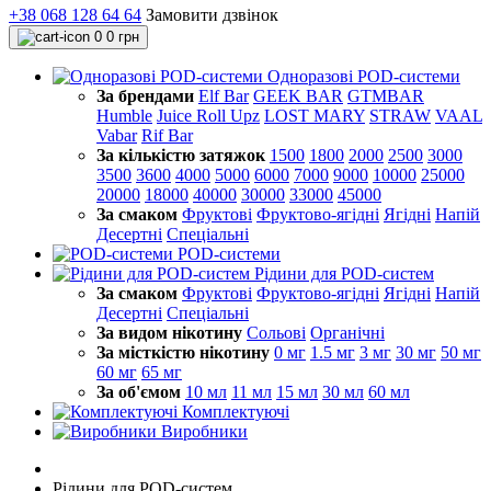
+38 068 128 64 64
Замовити дзвінок
0
0 грн
Одноразові POD-системи
За брендами
Elf Bar
GEEK BAR
GTMBAR
Humble
Juice Roll Upz
LOST MARY
STRAW
VAAL
Vabar
Rif Bar
За кількістю затяжок
1500
1800
2000
2500
3000
3500
3600
4000
5000
6000
7000
9000
10000
25000
20000
18000
40000
30000
33000
45000
За смаком
Фруктові
Фруктово-ягідні
Ягідні
Напій
Десертні
Спеціальні
POD-системи
Рідини для POD-систем
За смаком
Фруктові
Фруктово-ягідні
Ягідні
Напій
Десертні
Спеціальні
За видом нікотину
Сольові
Органічні
За місткістю нікотину
0 мг
1.5 мг
3 мг
30 мг
50 мг
60 мг
65 мг
За об'ємом
10 мл
11 мл
15 мл
30 мл
60 мл
Комплектуючі
Виробники
Рідини для POD-систем