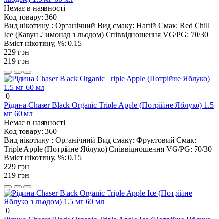
Немає в наявності
Код товару:
360
Вид нікотину :
Органічний
Вид смаку:
Напій
Смак:
Red Chill
Ice (Кавун Лимонад з льодом)
Співвідношення VG/PG:
70/30
Вміст нікотину, %:
0.15
229 грн
219 грн
0
Рідина Chaser Black Organic Triple Apple (Потрійне Яблуко) 1.5
мг 60 мл
Немає в наявності
Код товару:
360
Вид нікотину :
Органічний
Вид смаку:
Фруктовий
Смак:
Triple Apple (Потрійне Яблуко)
Співвідношення VG/PG:
70/30
Вміст нікотину, %:
0.15
229 грн
219 грн
0