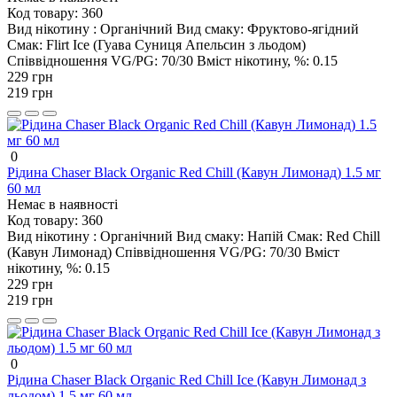
Код товару:
360
Вид нікотину :
Органічний
Вид смаку:
Фруктово-ягідний
Смак:
Flirt Ice (Гуава Суниця Апельсин з льодом)
Співвідношення VG/PG:
70/30
Вміст нікотину, %:
0.15
229 грн
219 грн
0
Рідина Chaser Black Organic Red Chill (Кавун Лимонад) 1.5 мг
60 мл
Немає в наявності
Код товару:
360
Вид нікотину :
Органічний
Вид смаку:
Напій
Смак:
Red Chill
(Кавун Лимонад)
Співвідношення VG/PG:
70/30
Вміст
нікотину, %:
0.15
229 грн
219 грн
0
Рідина Chaser Black Organic Red Chill Ice (Кавун Лимонад з
льодом) 1.5 мг 60 мл