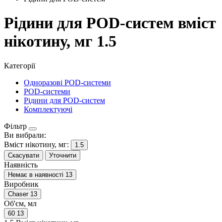
Рідини для POD-систем вміст
нікотину, мг 1.5
Категорії
Одноразові POD-системи
POD-системи
Рідини для POD-систем
Комплектуючі
Фільтр
Ви вибрали:
Вміст нікотину, мг:
1.5
Скасувати
Уточнити
Наявність
Немає в наявності
13
Виробник
Chaser
13
Об'єм, мл
60
13