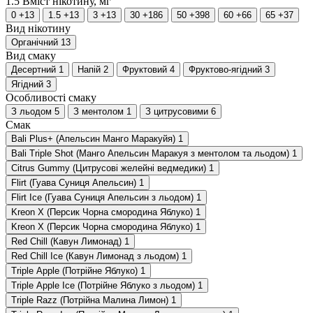
1.5
Вміст нікотину, мг
0
+13
1.5
+13
3
+13
30
+186
50
+398
60
+66
65
+37
Вид нікотину
Органічний
13
Вид смаку
Десертний
1
Напій
2
Фруктовий
4
Фруктово-ягідний
3
Ягідний
3
Особливості смаку
З льодом
5
З ментолом
1
З цитрусовими
6
Смак
Bali Plus+ (Апельсин Манго Маракуйя)
1
Bali Triple Shot (Манго Апельсин Маракуя з ментолом та льодом)
1
Citrus Gummy (Цитрусові желейні ведмедики)
1
Flirt (Гуава Суниця Апельсин)
1
Flirt Ice (Гуава Суниця Апельсин з льодом)
1
Kreon Х (Персик Чорна смородина Яблуко)
1
Kreon Х (Персик Чорна смородина Яблуко)
1
Red Chill (Кавун Лимонад)
1
Red Chill Ice (Кавун Лимонад з льодом)
1
Triple Apple (Потрійне Яблуко)
1
Triple Apple Ice (Потрійне Яблуко з льодом)
1
Triple Razz (Потрійна Малина Лимон)
1